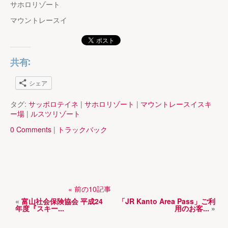
サホロリゾート
マウントレースイ
共有:
シェア
タグ:
サッポロテイネ
|
サホロリゾート
|
マウントレースイスキ
ー場
|
ルスツリゾート
0 Comments
|
トラックバック
« 前の10記事
«
富山社会保険協会 平成24
「JR Kanto Area Pass」ご利
年度『スキー...
用のお客...
»