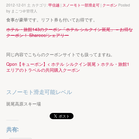
2012-12-01 土 カテゴリ:
甲信越
|
スノーモト一部滑走可
|
クーポン
Posted
by
まこつ＠管理人
食事が豪華です。リフト券も付いてお得です。
ホテル・旅館143のクーポン「ホテル シルクイン斑尾」 – お得な
クーポン！ Shareee/シェアリー
同じ内容でこちらのクーポンサイトでも扱ってますね。
Qpon【キューポン】< ホテル シルクイン斑尾 > ホテル・旅館1
エリアのトラベルの共同購入クーポン
スノーモト滑走可能レベル
斑尾高原スキー場
共有: