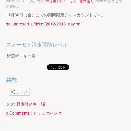
2012-11-04 日 カテゴリ:
甲信越
|
スノーモト一部滑走可
Posted by
まこつ
＠管理人
11月30日（金）までの期間限定ディスカウントです。
gakutoresort.jp/ticket/2012-20131day.pdf
スノーモト滑走可能レベル
野麦峠スキー場
共有:
シェア
タグ:
野麦峠スキー場
0 Comments
|
トラックバック