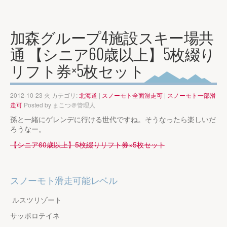
加森グループ4施設スキー場共
通 【シニア60歳以上】5枚綴り
リフト券×5枚セット
2012-10-23 火 カテゴリ:
北海道
|
スノーモト全面滑走可
|
スノーモト一部滑
走可
Posted by
まこつ＠管理人
孫と一緒にゲレンデに行ける世代ですね。そうなったら楽しいだ
ろうなー。
【シニア60歳以上】5枚綴りリフト券×5枚セット
スノーモト滑走可能レベル
ルスツリゾート
サッポロテイネ