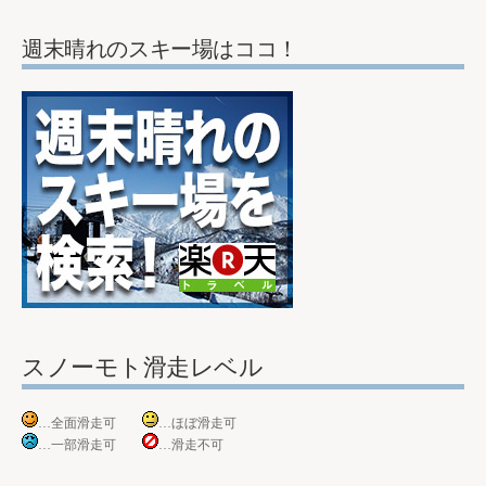
週末晴れのスキー場はココ！
スノーモト滑走レベル
…全面滑走可
…ほぼ滑走可
…一部滑走可
…滑走不可