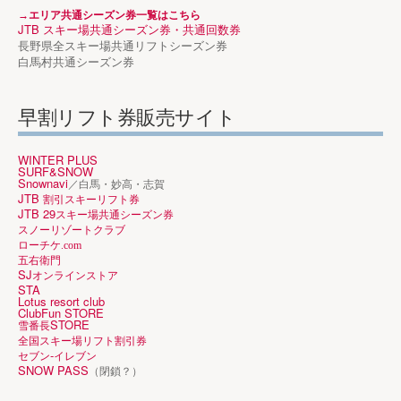
→エリア共通シーズン券一覧はこちら
JTB スキー場共通シーズン券・共通回数券
長野県全スキー場共通リフトシーズン券
白馬村共通シーズン券
早割リフト券販売サイト
WINTER PLUS
SURF&SNOW
Snownavi
／白馬・妙高・志賀
JTB
割引スキーリフト券
JTB 29
スキー場共通シーズン券
スノーリゾートクラブ
ローチケ.com
五右衛門
SJ
オンラインストア
STA
Lotus resort club
ClubFun STORE
STORE
雪番長
全国スキー場リフト割引券
-
セブン
イレブン
SNOW PASS
（閉鎖？）