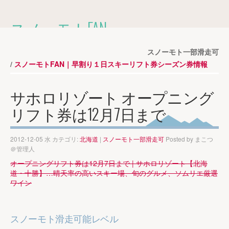
スノーモトFAN
2014-2015シーズンのスキー場の
早割１日券・シーズン券情報を掲載しています。
スノーモト一部滑走可
スノーモトFAN｜早割り１日スキーリフト券シーズン券情報
MENU
サホロリゾート オープニング
リフト券は12月7日まで
ホーム
»
早割りリフト券
»
2012-12-05 水 カテゴリ:
北海道
|
スノーモト一部滑走可
Posted by
まこつ
＠管理人
オープニングリフト券は12月7日まで | サホロリゾート【北海
道・十勝】…晴天率の高いスキー場、旬のグルメ、ソムリエ厳選
ワイン
スノーモト滑走可能レベル