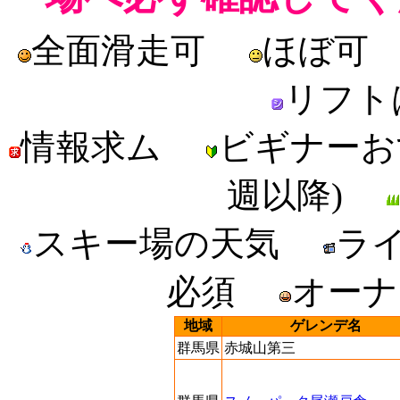
全面滑走可
ほぼ
リフト
情報求ム
ビギナー
週以降)
スキー場の天気
ラ
必須
オー
地域
ゲレンデ名
群馬県
赤城山第三