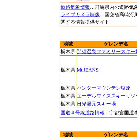
道路気象情報
…群馬県内の道路気
ライブカメラ映像
…国交省高崎河
関する情報提供サイト
地域
ゲレンデ名
栃木県
那須温泉ファミリースキー
栃木県
Mt.JEANS
栃木県
ハンターマウンテン塩原
栃木県
エーデルワイススキーリゾ
栃木県
日光湯元スキー場
国道４号線道路情報
…宇都宮国道
地域
ゲレンデ名