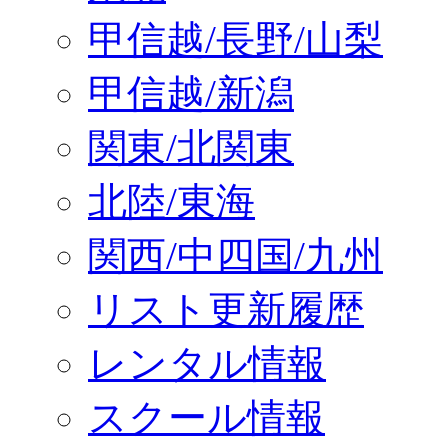
甲信越/長野/山梨
甲信越/新潟
関東/北関東
北陸/東海
関西/中四国/九州
リスト更新履歴
レンタル情報
スクール情報