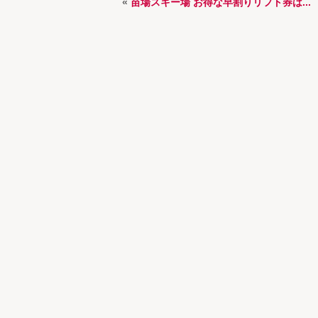
«
苗場スキー場 お得な早割りリフト券は...