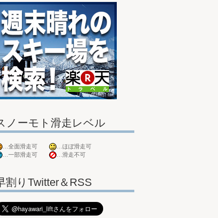
スノーモト滑走レベル
…全面滑走可
…ほぼ滑走可
…一部滑走可
…滑走不可
早割りTwitter＆RSS