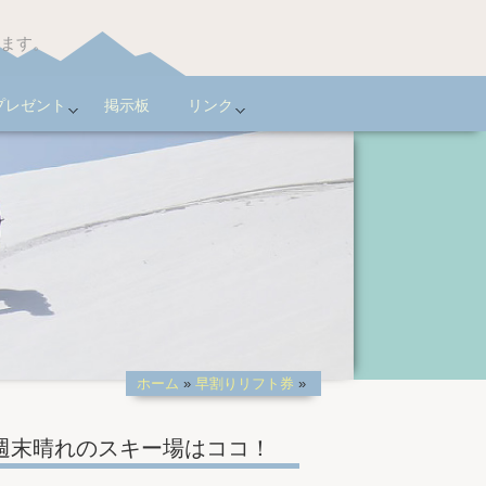
います。
プレゼント
掲示板
リンク
ホーム
»
早割りリフト券
»
週末晴れのスキー場はココ！