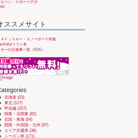
アルペン・スポーツデポ
SBC
オススメサイト
ＪＡＦ｜スキー・スノーボード特集
ki/Info/
リフト券
スキーの日催事一覧
（関西）
ategories
北海道 (53)
東北 (117)
甲信越 (257)
関東・北関東 (82)
北陸・東海 (54)
関西・中四国・九州 (87)
エリア共通券 (36)
シーズン券 (171)