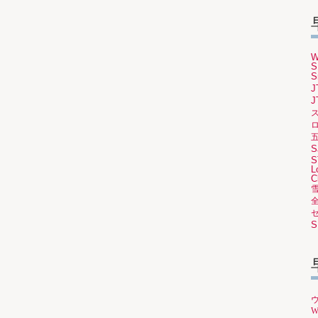
W
S
S
J
J
ロ
S
S
L
C
S
W