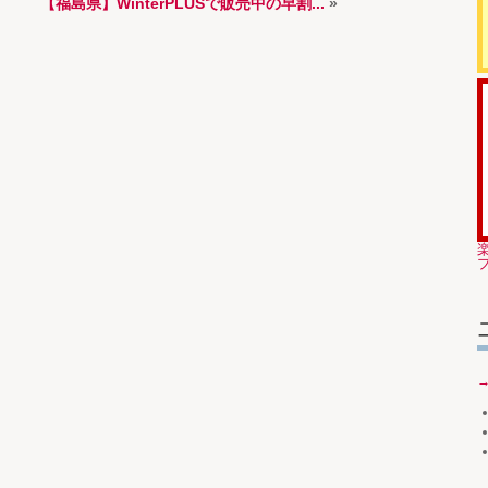
【福島県】WinterPLUSで販売中の早割...
»