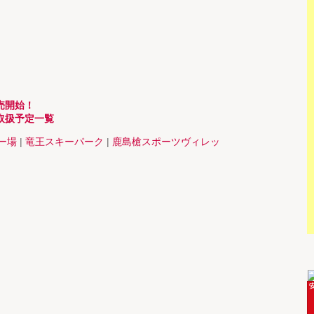
販売開始！
1日取扱予定一覧
ー場
|
竜王スキーパーク
|
鹿島槍スポーツヴィレッ