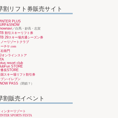
早割リフト券販売サイト
INTER PLUS
URF&SNOW
nownavi
／白馬・妙高・志賀
TB
割引スキーリフト券
TB 29
スキー場共通シーズン券
スノーリゾートクラブ
ーチケ.com
五右衛門
J
オンラインストア
TA
otus resort club
lubFun STORE
STORE
雪番長
全国スキー場リフト割引券
-
セブン
イレブン
NOW PASS
（閉鎖？）
早割販売イベント
ウィンターリゾート
INTER SPORTS FESTA