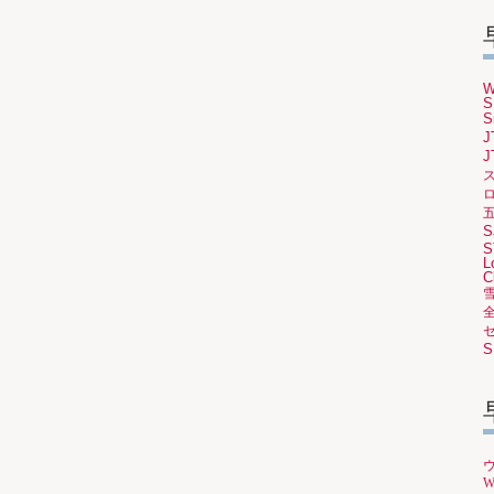
W
S
S
J
J
ロ
S
S
L
C
S
W