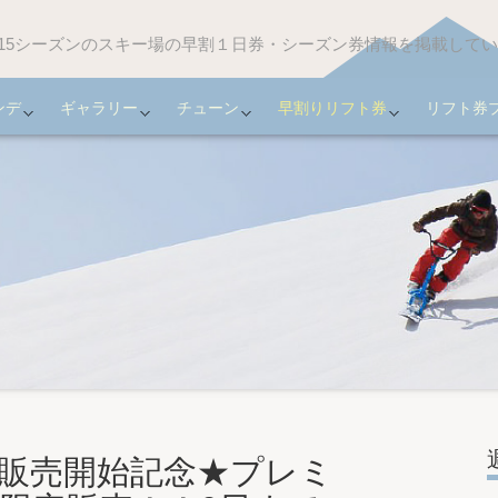
-2015シーズンのスキー場の早割１日券・シーズン券情報を掲載して
ンデ
ギャラリー
チューン
早割りリフト券
リフト券
b販売開始記念★プレミ