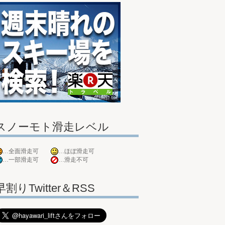
スノーモト滑走レベル
…全面滑走可
…ほぼ滑走可
…一部滑走可
…滑走不可
早割りTwitter＆RSS