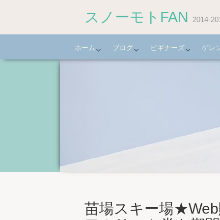
スノーモトFAN
2014
ホーム
ブログ
ビギナーズ
ゲレ
苗場スキー場★We