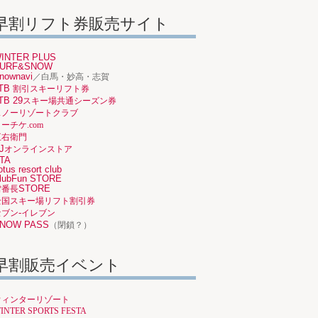
早割リフト券販売サイト
INTER PLUS
URF&SNOW
nownavi
／白馬・妙高・志賀
TB
割引スキーリフト券
TB 29
スキー場共通シーズン券
スノーリゾートクラブ
ーチケ.com
五右衛門
J
オンラインストア
TA
otus resort club
lubFun STORE
STORE
雪番長
全国スキー場リフト割引券
-
セブン
イレブン
NOW PASS
（閉鎖？）
早割販売イベント
ウィンターリゾート
INTER SPORTS FESTA