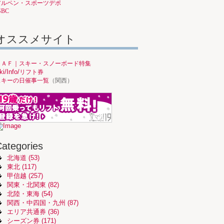
アルペン・スポーツデポ
SBC
オススメサイト
ＪＡＦ｜スキー・スノーボード特集
ki/Info/
リフト券
スキーの日催事一覧
（関西）
ategories
北海道 (53)
東北 (117)
甲信越 (257)
関東・北関東 (82)
北陸・東海 (54)
関西・中四国・九州 (87)
エリア共通券 (36)
シーズン券 (171)