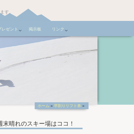
います。
プレゼント
掲示板
リンク
ホーム
»
早割りリフト券
»
週末晴れのスキー場はココ！