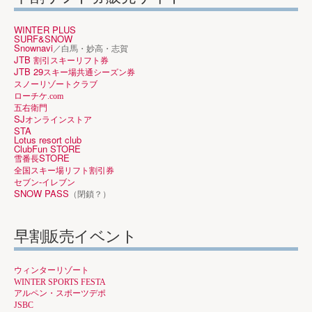
WINTER PLUS
SURF&SNOW
Snownavi
／白馬・妙高・志賀
JTB
割引スキーリフト券
JTB 29
スキー場共通シーズン券
スノーリゾートクラブ
ローチケ.com
五右衛門
SJ
オンラインストア
STA
Lotus resort club
ClubFun STORE
STORE
雪番長
全国スキー場リフト割引券
-
セブン
イレブン
SNOW PASS
（閉鎖？）
早割販売イベント
ウィンターリゾート
WINTER SPORTS FESTA
アルペン・スポーツデポ
JSBC