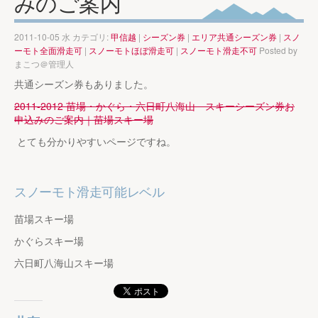
みのご案内
2011-10-05 水 カテゴリ:
甲信越
|
シーズン券
|
エリア共通シーズン券
|
スノ
ーモト全面滑走可
|
スノーモトほぼ滑走可
|
スノーモト滑走不可
Posted by
まこつ＠管理人
共通シーズン券もありました。
2011-2012 苗場・かぐら・六日町八海山 スキーシーズン券お
申込みのご案内｜苗場スキー場
とても分かりやすいページですね。
スノーモト滑走可能レベル
苗場スキー場
かぐらスキー場
六日町八海山スキー場