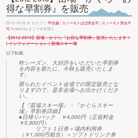
得な早割券』を販売
2012-10-02 火 カテゴリ:
甲信越
|
スノーモトほぼ滑走可
|
スノーモト滑走不
可
Posted by
まこつ＠管理人
【2012-2013】苗場・かぐら『お得な早割券』販売いたします！
| インフォメーション | 苗場スキー場
以下転載
昨シーズン、大好評をいただいた早割券
を内容を新たに、今秋も販売いたしま
す。
限られたイベント会場での限定販売とな
りますので、是非会場へお出かけくださ
い。
【『苗場スキー場』・『かぐらスキー
場』早割券詳細】
●日帰りパック ￥4,000円（正規料金
￥5,900円）
リフト１日券＋場内利用券
（￥1,000円相当）＋ソフトドリンク券