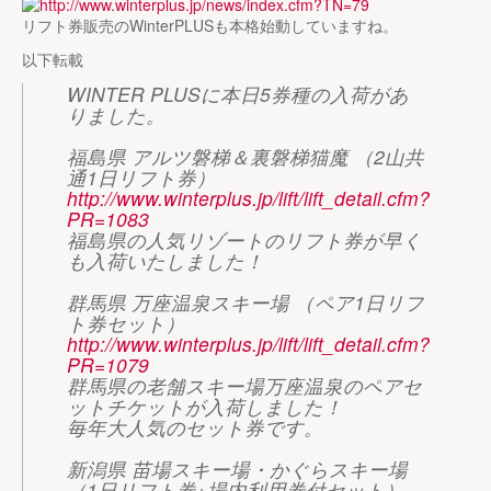
リフト券販売のWinterPLUSも本格始動していますね。
以下転載
WINTER PLUSに本日5券種の入荷があ
りました。
福島県 アルツ磐梯＆裏磐梯猫魔 （2山共
通1日リフト券）
http://www.winterplus.jp/lift/lift_detail.cfm?
PR=1083
福島県の人気リゾートのリフト券が早く
も入荷いたしました！
群馬県 万座温泉スキー場 （ペア1日リフ
ト券セット）
http://www.winterplus.jp/lift/lift_detail.cfm?
PR=1079
群馬県の老舗スキー場万座温泉のペアセ
ットチケットが入荷しました！
毎年大人気のセット券です。
新潟県 苗場スキー場・かぐらスキー場
（1日リフト券+場内利用券付セット）