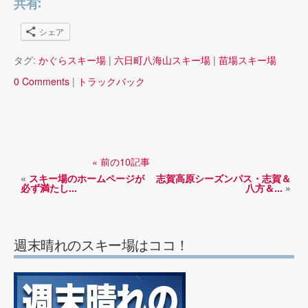
共有:
シェア
タグ:
かぐらスキー場
|
六日町八海山スキー場
|
苗場スキー場
0 Comments
|
トラックバック
« 前の10記事
«
スキー場のホームページが
志賀高原シーズンパス・志賀＆
必ず満たし...
八方＆...
»
週末晴れのスキー場はココ！