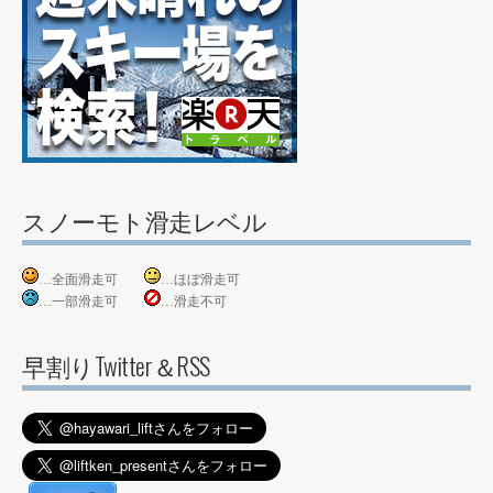
スノーモト滑走レベル
…全面滑走可
…ほぼ滑走可
…一部滑走可
…滑走不可
早割りTwitter＆RSS