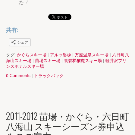
た！
共有:
シェア
タグ:
かぐらスキー場
|
アルツ磐梯
|
万座温泉スキー場
|
六日町八
海山スキー場
|
苗場スキー場
|
裏磐梯猫魔スキー場
|
軽井沢プリ
ンスホテルスキー場
0 Comments
|
トラックバック
2011-2012 苗場・かぐら・六日町
八海山 スキーシーズン券申込