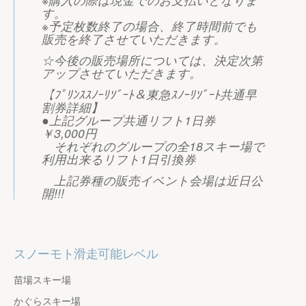
す。
※予定枚数終了の場合、終了時間前でも
販売を終了させていただきます。
☆今後の販売場所については、決定次第
アップさせていただきます。
【ﾌﾟﾘﾝｽｽﾉｰﾘｿﾞｰﾄ＆東急ｽﾉｰﾘｿﾞｰﾄ共通早
割券詳細】
●上記グループ共通リフト1日券
￥3,000円
それぞれのグループの全18スキー場で
利用出来るリフト1日引換券
上記券種の販売イベント会場は近日公
開!!!
スノーモト滑走可能レベル
苗場スキー場
かぐらスキー場