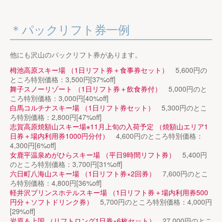
パックリフト券一例
他にも沢山のパックリフト券があります。
栂池高原スキー場 （1日リフト券＋食事券セット）
5,600円の
ところ特別価格：3,500円[37%off]
舞子スノーリゾート （1日リフト券＋飲食券付）
5,000円のと
ころ特別価格：3,000円[40%off]
白馬コルチナスキー場 （1日リフト券セット）
5,300円のとこ
ろ特別価格：2,800円[47%off]
志賀高原焼額山スキー場※11月上旬の入荷予定 （焼額山エリア1
日券＋場内利用券1000円分付）
4,600円のところ特別価格：
4,300円[6%off]
女鹿平温泉めがひらスキー場 （平日9時間リフト券）
5,400円
のところ特別価格：3,700円[31%off]
六日町八海山スキー場 （1日リフト券×2回券）
7,600円のとこ
ろ特別価格：4,800円[36%off]
軽井沢プリンスホテルスキー場 （1日リフト券＋場内利用券500
円分＋ソフトドリンク券）
5,700円のところ特別価格：4,000円
[29%off]
岩原＆上国 （リフトロング1日券×6枚セット）
27,000円のとこ