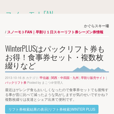
スノーモトFAN
2014-2015シーズンのスキー場の
早割１日券・シーズン券情報を掲載しています。
かぐらスキー場
スノーモトFAN｜早割り１日スキーリフト券シーズン券情報
MENU
WinterPLUSはパックリフト券も
お得！食事券セット・複数枚
ホーム
»
早割りリフト券
»
綴りなど
2013-10-16 水 カテゴリ:
甲信越
|
関西・中四国・九州
|
早割り販売サイト
|
パックリフト券
Posted by
まこつ＠管理人
最近はゲレンデ食もおいしくなったので食事券セットでも後悔す
る事が昔に比べて減ったような気がしますが気のせいですかね？
複数枚綴りは友達とシェア出来て便利です。
リフト券検索結果の表示|リフト券検索|WINTER PLUS