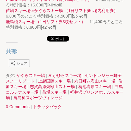
ろ特別価格：16,000円[40%off]
苗場スキー場orかぐらスキー場 （1日リフト券+場内利用券）
6,000円のところ特別価格：4,500円[25%off]
鹿島槍スキー場 （1日リフト券3枚セット）
11,400円のところ
特別価格：6,600円[42%off]
共有:
シェア
タグ:
かぐらスキー場
|
めがひらスキー場
|
セントレジャー舞子
スノーリゾート
|
上越国際スキー場
|
六日町八海山スキー場
|
岩
原スキー場
|
志賀高原焼額山スキー場
|
栂池高原スキー場
|
白馬
コルチナスキー場
|
苗場スキー場
|
軽井沢プリンスホテルスキー
場
|
鹿島槍スポーツヴィレッジ
0 Comments
|
トラックバック