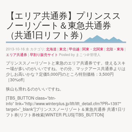
【エリア共通券】プリンスス
ノーリゾート＆東急共通券
（共通1日リフト券）
2013-10-16 水 カテゴリ:
北海道
|
東北
|
甲信越
|
関東・北関東
|
北陸・東海
|
エリア共通券
|
早割り販売サイト
Posted by
まこつ＠管理人
プリンススノーリゾートと東急のエリア共通券です。使えるスキ
ー場が多いのがいいですね。その分、マックアース共通券よりは
少しお高いかな？定価5,000円のところ特別価格：3,500円
［30%off］
狭山も滑れるのがいいですね。
[TBS_BUTTON class=”btn-
info” link=”http://www.winterplus.jp/lift/lift_detail.cfm?PR=1397″
target=”_blank”]プリンススノーリゾート＆東急共通券 共通1日リ
フト券|リフト券検索|WINTER PLUS[/TBS_BUTTON]