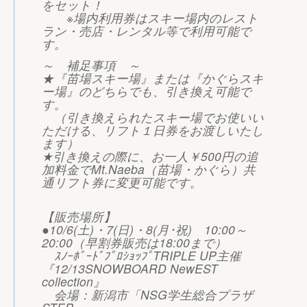
をセット！
※場内利用券はスキー場内のレスト
ラン・売店・レンタル等で利用可能で
す。
～ 補足事項 ～
★『苗場スキー場』または『かぐらスキ
ー場』のどちらでも、引き換え可能で
す。
（引き換えられたスキー場でお使いい
ただける、リフト１日券をお渡しいたし
ます）
★引き換えの際に、お一人￥500円の追
加料金でMt.Naeba（苗場・かぐら）共
通リフト券に変更可能です。
【販売場所】
●10/6(土)・7(日)・8(月･祝) 10:00～
20:00（早割券販売は18:00まで）
ｽﾉｰﾎﾞｰﾄﾞﾌﾟﾛｼｮｯﾌﾟTRIPLE UP主催
『12/13SNOWBOARD NewEST
collection』
会場：新潟市「NSG学生総合プラザ