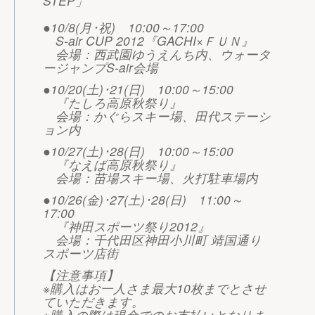
STEP」
●10/8(月･祝) 10:00～17:00
S-air CUP 2012『GACHI×ＦＵＮ』
会場：西武園ゆうえんち内、ウォータ
ージャンプS-air会場
●10/20(土)･21(日) 10:00～15:00
『たしろ高原秋祭り』
会場：かぐらスキー場、田代ステーシ
ョン内
●10/27(土)･28(日) 10:00～15:00
『なえば高原秋祭り』
会場：苗場スキー場、火打駐車場内
●10/26(金)･27(土)･28(日) 11:00～
17:00
『神田スポーツ祭り2012』
会場：千代田区神田小川町 靖国通り
スポーツ店街
【注意事項】
※購入はお一人さま最大10枚までとさせ
ていただきます。
※購入の際は現金でのお支払いとなりま