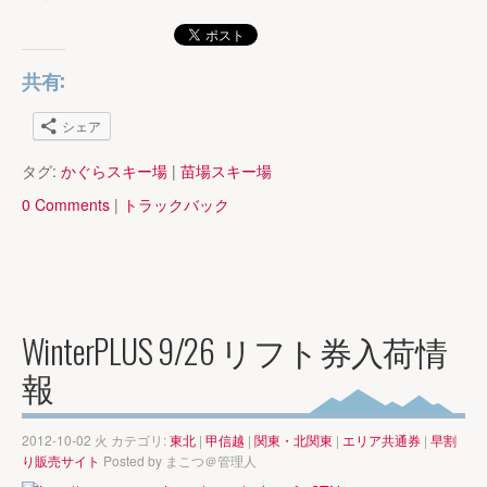
共有:
シェア
タグ:
かぐらスキー場
|
苗場スキー場
0 Comments
|
トラックバック
WinterPLUS 9/26 リフト券入荷情
報
2012-10-02 火 カテゴリ:
東北
|
甲信越
|
関東・北関東
|
エリア共通券
|
早割
り販売サイト
Posted by
まこつ＠管理人