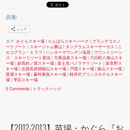
共有:
シェア
タグ:
かぐらスキー場
|
たんばらスキーパーク
|
グランデコスノ
ーリゾート
|
スキージャム勝山
|
タングラムスキーサーカス
|
ニ
セコグラン・ヒラフ
|
ハンターマウンテン塩原
|
マウントジーン
ズ・スキーリゾート那須
|
万座温泉スキー場
|
六日町八海山スキ
ー場
|
妙高杉ノ原スキー場
|
富士見パノラマリゾート
|
富良野ス
キー場
|
志賀高原焼額山スキー場
|
戸隠スキー場
|
狭山スキー場
|
苗場スキー場
|
蓼科東急スキー場
|
軽井沢プリンスホテルスキー
場
|
雫石スキー場
0 Comments
|
トラックバック
【2012-2013】苗場・かぐら『お