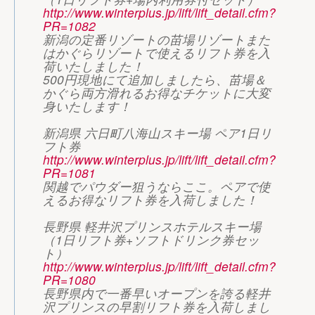
http://www.winterplus.jp/lift/lift_detail.cfm?
PR=1082
新潟の定番リゾートの苗場リゾートまた
はかぐらリゾートで使えるリフト券を入
荷いたしました！
500円現地にて追加しましたら、苗場＆
かぐら両方滑れるお得なチケットに大変
身いたします！
新潟県 六日町八海山スキー場 ペア1日リ
フト券
http://www.winterplus.jp/lift/lift_detail.cfm?
PR=1081
関越でパウダー狙うならここ。ペアで使
えるお得なリフト券を入荷しました！
長野県 軽井沢プリンスホテルスキー場
（1日リフト券+ソフトドリンク券セッ
ト）
http://www.winterplus.jp/lift/lift_detail.cfm?
PR=1080
長野県内で一番早いオープンを誇る軽井
沢プリンスの早割リフト券を入荷しまし