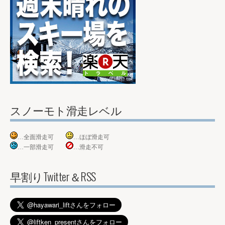
スノーモト滑走レベル
…全面滑走可
…ほぼ滑走可
…一部滑走可
…滑走不可
早割りTwitter＆RSS