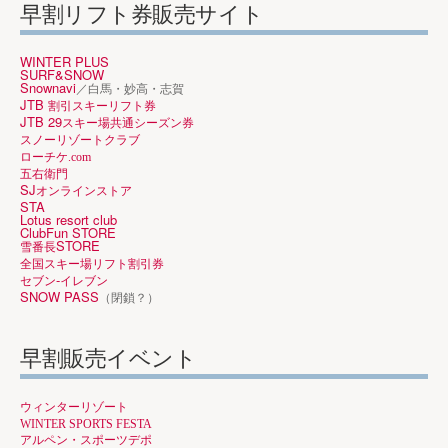
早割リフト券販売サイト
WINTER PLUS
SURF&SNOW
Snownavi
／白馬・妙高・志賀
JTB
割引スキーリフト券
JTB 29
スキー場共通シーズン券
スノーリゾートクラブ
ローチケ.com
五右衛門
SJ
オンラインストア
STA
Lotus resort club
ClubFun STORE
STORE
雪番長
全国スキー場リフト割引券
-
セブン
イレブン
SNOW PASS
（閉鎖？）
早割販売イベント
ウィンターリゾート
WINTER SPORTS FESTA
アルペン・スポーツデポ