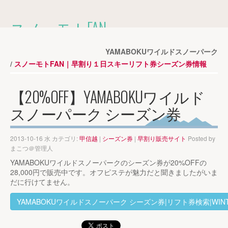
スノーモトFAN
2014-2015シーズンのスキー場の
早割１日券・シーズン券情報を掲載しています。
YAMABOKUワイルドスノーパーク
スノーモトFAN｜早割り１日スキーリフト券シーズン券情報
MENU
【20%OFF】YAMABOKUワイルド
スノーパーク シーズン券
ホーム
»
早割りリフト券
»
2013-10-16 水 カテゴリ:
甲信越
|
シーズン券
|
早割り販売サイト
Posted by
まこつ＠管理人
YAMABOKUワイルドスノーパークのシーズン券が20%OFFの
28,000円で販売中です。オフピステが魅力だと聞きましたがいま
だに行けてません。
YAMABOKUワイルドスノーパーク シーズン券|リフト券検索|WINTE