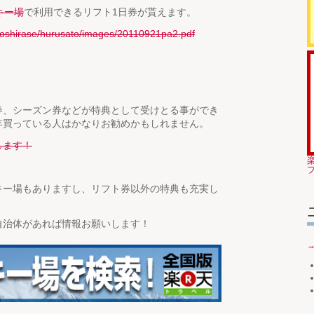
キー場
で利用できるリフト1日券が貰えます。
u/oshirase/hurusato/images/20110921pa2.pdf
券、シーズン券などが特典として受けとる事ができ
年買っている人はかなりお勧めかもしれません。
します！
キー場もありますし、リフト券以外の特典も充実し
自治体があれば情報お願いします！