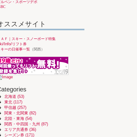
アルペン・スポーツデポ
SBC
オススメサイト
ＪＡＦ｜スキー・スノーボード特集
ki/Info/
リフト券
スキーの日催事一覧
（関西）
ategories
北海道 (53)
東北 (117)
甲信越 (257)
関東・北関東 (82)
北陸・東海 (54)
関西・中四国・九州 (87)
エリア共通券 (36)
シーズン券 (171)