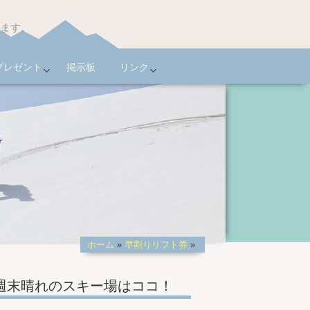
います。
プレゼント
掲示板
リンク
ホーム
»
早割りリフト券
»
週末晴れのスキー場はココ！