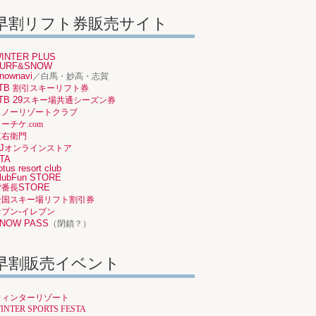
早割リフト券販売サイト
INTER PLUS
URF&SNOW
nownavi
／白馬・妙高・志賀
TB
割引スキーリフト券
TB 29
スキー場共通シーズン券
スノーリゾートクラブ
ーチケ.com
五右衛門
J
オンラインストア
TA
otus resort club
lubFun STORE
STORE
雪番長
全国スキー場リフト割引券
-
セブン
イレブン
NOW PASS
（閉鎖？）
早割販売イベント
ウィンターリゾート
INTER SPORTS FESTA