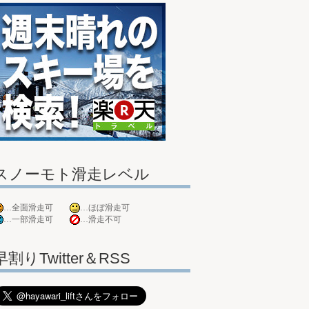
スノーモト滑走レベル
…全面滑走可
…ほぼ滑走可
…一部滑走可
…滑走不可
早割りTwitter＆RSS