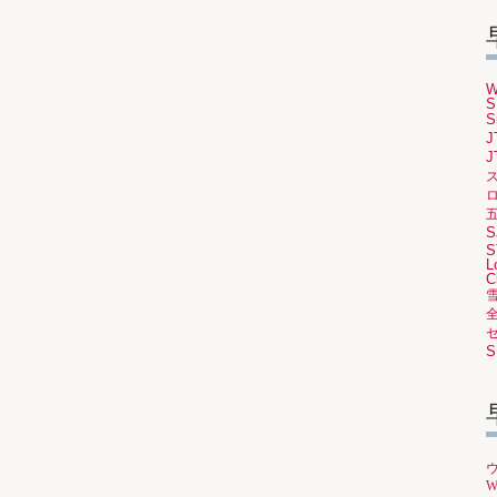
W
S
S
J
J
ロ
S
S
L
C
S
W