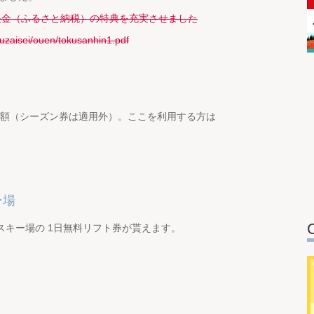
応援金（ふるさと納税）の特典を充実させました
kuzaisei/ouen/tokusanhin1.pdf
間半額（シーズン券は適用外）。ここを利用する方は
ー場
大山スキー場の 1日無料リフト券が貰えます。