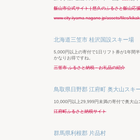
飯山市公式サイト | 悠久のふるさと飯山
www.city.iiyama.nagano.jp/assets/files/kika
北海道三笠市 桂沢国設スキー場
5,000円以上の寄付で1日リフト券が1年
かなりお得ですね。
三笠市 ふるさと納税－お礼品の紹介
鳥取県日野郡 江府町 奥大山スキ
10,000円以上29,999円未満の寄付で奥
江府町ふるさと納税サイト
群馬県利根郡 片品村