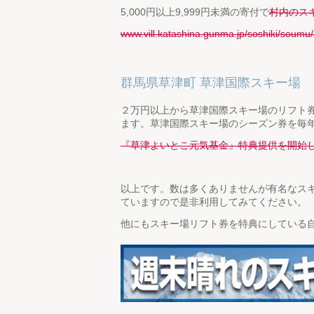
5,000円以上9,999円未満の寄付で
村内のス
www.vill.katashina.gunma.jp/soshiki/soum
群馬県草津町 草津国際スキー場
２万円以上から草津国際スキー場のリフト
ます。草津国際スキー場のシーズン券を毎
『草津よいとこ元気基金』特典提供を開始
以上です。数は多くありませんが有名なス
ていますので是非利用してみてください。
他にもスキー場リフト券を特典にしている