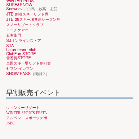
WINTER PLUS
SURF&SNOW
Snownavi
／白馬・妙高・志賀
JTB
割引スキーリフト券
JTB 29
スキー場共通シーズン券
スノーリゾートクラブ
ローチケ.com
五右衛門
SJ
オンラインストア
STA
Lotus resort club
ClubFun STORE
STORE
雪番長
全国スキー場リフト割引券
-
セブン
イレブン
SNOW PASS
（閉鎖？）
早割販売イベント
ウィンターリゾート
WINTER SPORTS FESTA
アルペン・スポーツデポ
JSBC