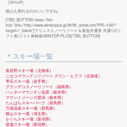
［30%off］
狭山も滑れるのがいいですね。
[TBS_BUTTON class=”btn-
info” link=”http://www.winterplus.jp/lift/lift_detail.cfm?PR=1397″
target=”_blank”]プリンススノーリゾート＆東急共通券 共通1日リ
フト券|リフト券検索|WINTER PLUS[/TBS_BUTTON]
スキー場一覧
富良野スキー場（北海道）
ニセコマウンテンリゾート グラン・ヒラフ（北海道）
雫石スキー場（岩手県）
グランデコスノーリゾート（福島県）
ハンターマウンテン塩原（栃木県）
マウントジーンズ那須（栃木県）
たんばらスキーパーク（群馬県）
万座温泉スキー場（群馬県）
狭山スキー場（埼玉県）
かぐらスキー場（新潟県）
苗場スキー場（新潟県）