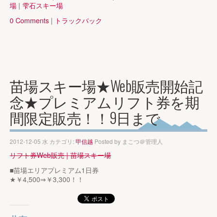
場
|
雫石スキー場
0 Comments
|
トラックバック
苗場スキー場★Web販売開始記
念★プレミアムリフト券を期
間限定販売！！9日まで
2012-12-05 水 カテゴリ:
甲信越
Posted by
まこつ＠管理人
リフト券Web販売 | 苗場スキー場
■苗場エリアプレミアム1日券
★￥4,500⇒￥3,300！！