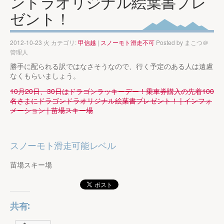
ンドラオリジナル絵葉書プレ
ゼント！
2012-10-23 火 カテゴリ:
甲信越
|
スノーモト滑走不可
Posted by
まこつ＠
管理人
勝手に配られる訳ではなさそうなので、行く予定のある人は遠慮
なくもらいましょう。
10月20日、30日はドラゴンラッキーデー！乗車券購入の先着100
名さまにドラゴンドラオリジナル絵葉書プレゼント！ | インフォ
メーション | 苗場スキー場
スノーモト滑走可能レベル
苗場スキー場
共有: