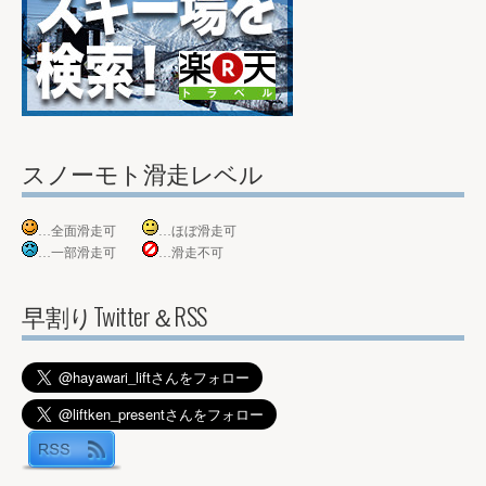
スノーモト滑走レベル
…全面滑走可
…ほぼ滑走可
…一部滑走可
…滑走不可
早割りTwitter＆RSS