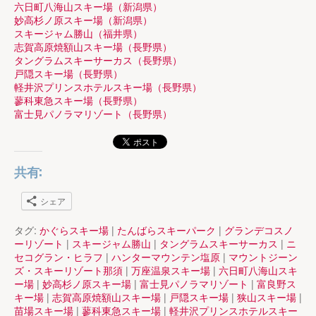
六日町八海山スキー場（新潟県）
妙高杉ノ原スキー場（新潟県）
スキージャム勝山（福井県）
志賀高原焼額山スキー場（長野県）
タングラムスキーサーカス（長野県）
戸隠スキー場（長野県）
軽井沢プリンスホテルスキー場（長野県）
蓼科東急スキー場（長野県）
富士見パノラマリゾート（長野県）
共有:
シェア
タグ:
かぐらスキー場
|
たんばらスキーパーク
|
グランデコスノ
ーリゾート
|
スキージャム勝山
|
タングラムスキーサーカス
|
ニ
セコグラン・ヒラフ
|
ハンターマウンテン塩原
|
マウントジーン
ズ・スキーリゾート那須
|
万座温泉スキー場
|
六日町八海山スキ
ー場
|
妙高杉ノ原スキー場
|
富士見パノラマリゾート
|
富良野ス
キー場
|
志賀高原焼額山スキー場
|
戸隠スキー場
|
狭山スキー場
|
苗場スキー場
|
蓼科東急スキー場
|
軽井沢プリンスホテルスキー