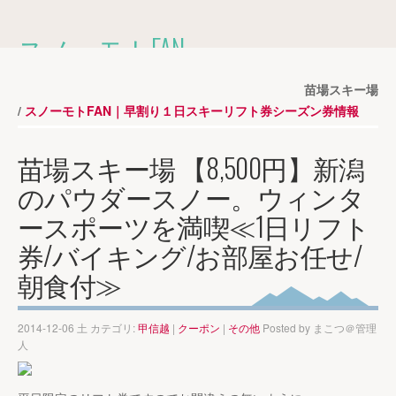
スノーモトFAN
2014-2015シーズンのスキー場の
早割１日券・シーズン券情報を掲載しています。
苗場スキー場
スノーモトFAN｜早割り１日スキーリフト券シーズン券情報
MENU
苗場スキー場 【8,500円】新潟
のパウダースノー。ウィンタ
ホーム
»
早割りリフト券
»
ースポーツを満喫≪1日リフト
券/バイキング/お部屋お任せ/
朝食付≫
2014-12-06 土 カテゴリ:
甲信越
|
クーポン
|
その他
Posted by
まこつ＠管理
人