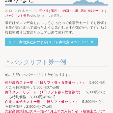
2013-10-16 水 カテゴリ:
甲信越
|
関西・中四国・九州
|
早割り販売サイト
|
パックリフト券
Posted by
まこつ＠管理人
最近はゲレンデ食もおいしくなったので食事券セットでも後悔す
る事が昔に比べて減ったような気がしますが気のせいですかね？
複数枚綴りは友達とシェア出来て便利です。
リフト券検索結果の表示|リフト券検索|WINTER PLUS
パックリフト券一例
他にも沢山のパックリフト券があります。
栂池高原スキー場 （1日リフト券＋食事券セット）
5,600円の
ところ特別価格：3,500円[37%off]
舞子スノーリゾート （1日リフト券＋飲食券付）
5,000円のと
ころ特別価格：3,000円[40%off]
白馬コルチナスキー場 （1日リフト券セット）
5,300円のとこ
ろ特別価格：2,800円[47%off]
志賀高原焼額山スキー場※11月上旬の入荷予定 （焼額山エリア1