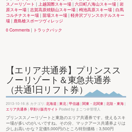
スノーリゾート
|
上越国際スキー場
|
六日町八海山スキー場
|
岩
原スキー場
|
志賀高原焼額山スキー場
|
栂池高原スキー場
|
白馬
コルチナスキー場
|
苗場スキー場
|
軽井沢プリンスホテルスキー
場
|
鹿島槍スポーツヴィレッジ
0 Comments
|
トラックバック
【エリア共通券】プリンスス
ノーリゾート＆東急共通券
（共通1日リフト券）
2013-10-16 水 カテゴリ:
北海道
|
東北
|
甲信越
|
関東・北関東
|
北陸・東海
|
エリア共通券
|
早割り販売サイト
Posted by
まこつ＠管理人
プリンススノーリゾートと東急のエリア共通券です。使えるスキ
ー場が多いのがいいですね。その分、マックアース共通券よりは
少しお高いかな？定価5,000円のところ特別価格：3,500円